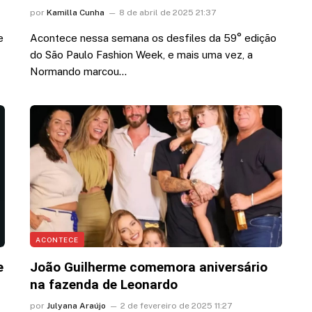
por
Kamilla Cunha
8 de abril de 2025 21:37
e
Acontece nessa semana os desfiles da 59° edição
do São Paulo Fashion Week, e mais uma vez, a
Normando marcou…
ACONTECE
e
João Guilherme comemora aniversário
na fazenda de Leonardo
por
Julyana Araújo
2 de fevereiro de 2025 11:27