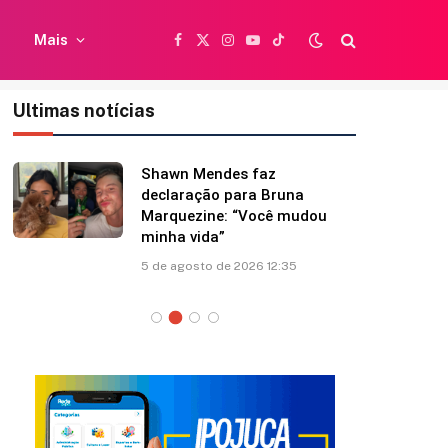
Mais
Facebook
X
Instagram
YouTube
TikTok
(Twitter)
Ultimas notícias
Shawn Mendes faz
declaração para Bruna
Marquezine: “Você mudou
minha vida”
5 de agosto de 2026 12:35