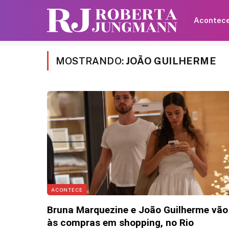
Acontec
MOSTRANDO:
JOÃO GUILHERME
Gabriel Medina e Isabel
Arantes perdem o bebê 
após anunciarem a gra
4 de agosto de 2026 15:36
ACONTECE
Bruna Marquezine e João Guilherme vão
às compras em shopping, no Rio