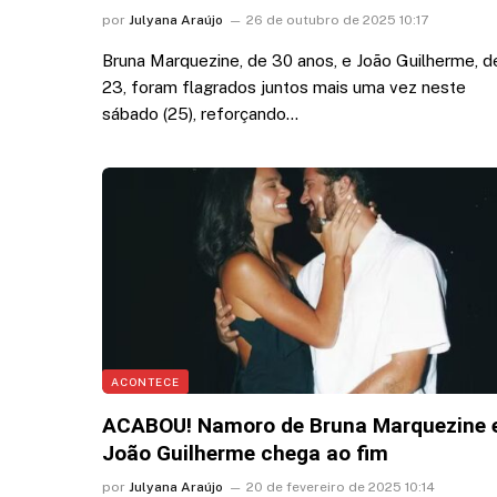
por
Julyana Araújo
26 de outubro de 2025 10:17
Bruna Marquezine, de 30 anos, e João Guilherme, d
23, foram flagrados juntos mais uma vez neste
sábado (25), reforçando…
ACONTECE
ACABOU! Namoro de Bruna Marquezine 
João Guilherme chega ao fim
por
Julyana Araújo
20 de fevereiro de 2025 10:14