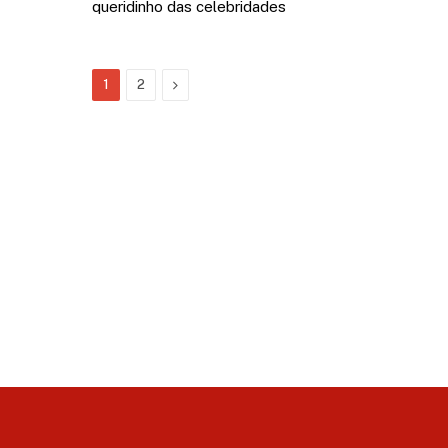
queridinho das celebridades
Next
1
2