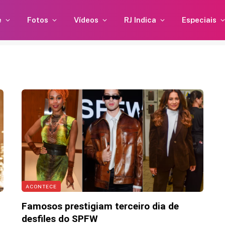
e
Fotos
Vídeos
RJ Indica
Especiais
la
Neymar curte momento
dias
familiar após polêmica em
videz
partida contra Remo
5 de agosto de 2026 17:39
ACONTECE
Famosos prestigiam terceiro dia de
desfiles do SPFW