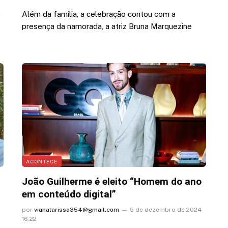
s
Além da família, a celebração contou com a
presença da namorada, a atriz Bruna Marquezine
ACONTECE
João Guilherme é eleito “Homem do ano
em conteúdo digital”
por
vianalarissa354@gmail.com
5 de dezembro de 2024
16:22