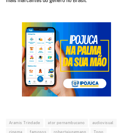
mais marcantes do gênero no Brasil.
Aramis Trindade
ator pernambucano
audiovisual
cinema
famosos
robertajungmann
Topo