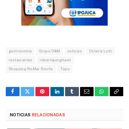
gastronomia
Grupo D&M
noticias
Osteria Lotti
restaurantes
robertajungmann
Shopping RioMar Recife
Topo
Facebook
Twitter
Pinterest
LinkedIn
Tumblr
Email
WhatsApp
Copy
Link
NOTICIAS
RELACIONADAS