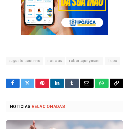
augusto coutinho
noticias
robertajungmann
Topo
Facebook
Twitter
Pinterest
LinkedIn
Tumblr
Email
WhatsApp
Copy
Link
NOTICIAS
RELACIONADAS