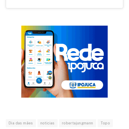
Dia das mães
noticias
robertajungmann
Topo