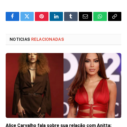
Facebook
Twitter
Pinterest
LinkedIn
Tumblr
Email
WhatsApp
Copy
Link
NOTICIAS
RELACIONADAS
Alice Carvalho fala sobre sua relação com Anitta: