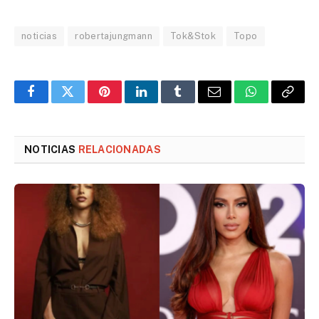
noticias
robertajungmann
Tok&Stok
Topo
Facebook
Twitter
Pinterest
LinkedIn
Tumblr
Email
WhatsApp
Copy
Link
NOTICIAS
RELACIONADAS