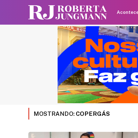
Acontec
MOSTRANDO:
COPERGÁS
Britânica de 97 anos q
recorde mundial ao an