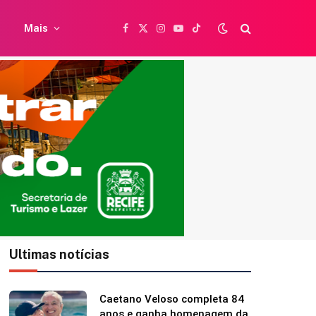
Mais
Facebook
X
Instagram
YouTube
TikTok
(Twitter)
Ultimas notícias
Caetano Veloso completa 84
anos e ganha homenagem da