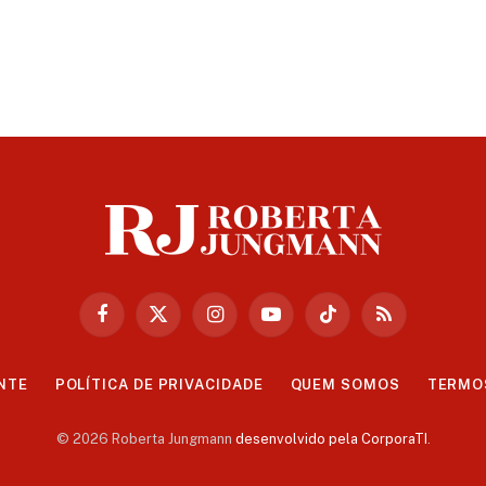
Facebook
X
Instagram
YouTube
TikTok
RSS
(Twitter)
NTE
POLÍTICA DE PRIVACIDADE
QUEM SOMOS
TERMO
© 2026 Roberta Jungmann
desenvolvido pela CorporaTI
.