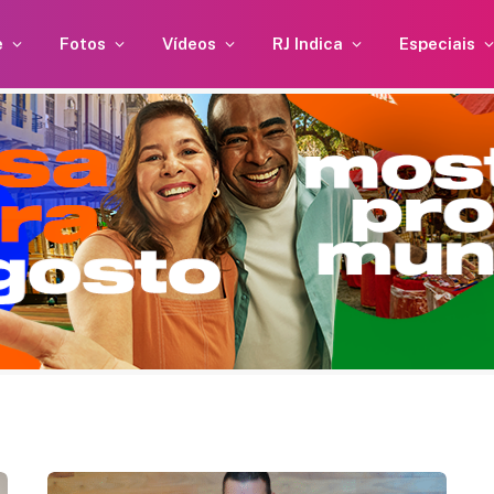
e
Fotos
Vídeos
RJ Indica
Especiais
uebra
Anitta e Danilo Mesquita
dar
estão vivendo um novo