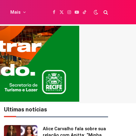
Mais
Facebook
X
Instagram
YouTube
TikTok
(Twitter)
Ultimas notícias
Alice Carvalho fala sobre sua
relação com Anitta: “Minha