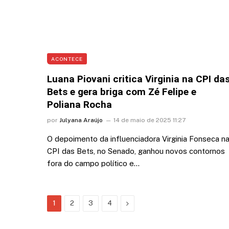
ACONTECE
Luana Piovani critica Virginia na CPI da
Bets e gera briga com Zé Felipe e
Poliana Rocha
por
Julyana Araújo
14 de maio de 2025 11:27
O depoimento da influenciadora Virginia Fonseca n
CPI das Bets, no Senado, ganhou novos contornos
fora do campo político e…
Next
1
2
3
4