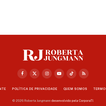
Facebook
X
Instagram
YouTube
TikTok
RSS
(Twitter)
NTE
POLÍTICA DE PRIVACIDADE
QUEM SOMOS
TERMO
© 2026 Roberta Jungmann
desenvolvido pela CorporaTI
.