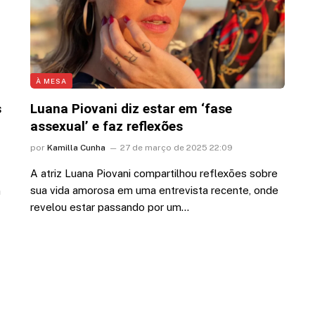
À MESA
s
Luana Piovani diz estar em ‘fase
assexual’ e faz reflexões
por
Kamilla Cunha
27 de março de 2025 22:09
A atriz Luana Piovani compartilhou reflexões sobre
sua vida amorosa em uma entrevista recente, onde
a
revelou estar passando por um…