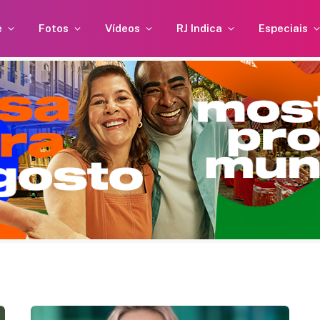
e
Fotos
Vídeos
RJ Indica
Especiais
o
Caetano Veloso completa 84
 em
anos e ganha homenagem da