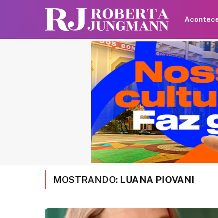
Acontec
MOSTRANDO:
LUANA PIOVANI
Neymar curte moment
familiar após polêmica