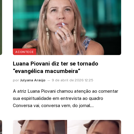
esposa: “Papito! Te amo”
7 de agosto de 2026 12:41
ACONTECE
Luana Piovani diz ter se tornado
“evangélica macumbeira”
por
Julyana Araújo
9 de abril de 2026 12:25
A atriz Luana Piovani chamou atenção ao comentar
sua espiritualidade em entrevista ao quadro
Conversa vai, conversa vem, do jornal…