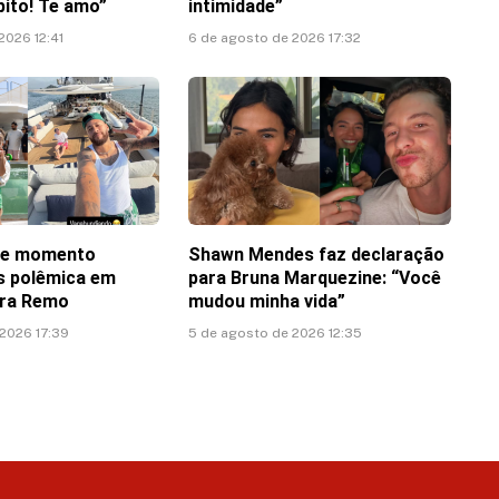
pito! Te amo”
intimidade”
2026 12:41
6 de agosto de 2026 17:32
te momento
Shawn Mendes faz declaração
ós polêmica em
para Bruna Marquezine: “Você
tra Remo
mudou minha vida”
 2026 17:39
5 de agosto de 2026 12:35