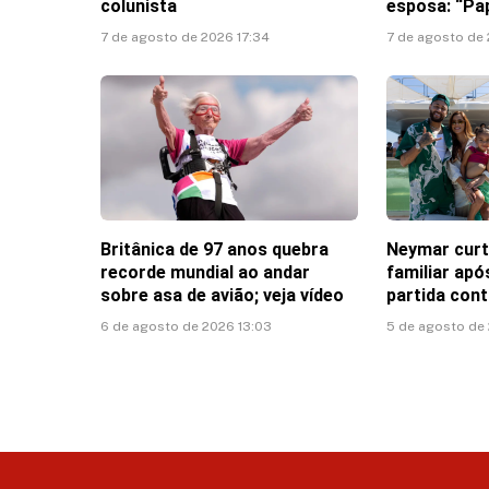
colunista
esposa: “Pa
7 de agosto de 2026 17:34
7 de agosto de 
Britânica de 97 anos quebra
Neymar cur
recorde mundial ao andar
familiar ap
sobre asa de avião; veja vídeo
partida con
6 de agosto de 2026 13:03
5 de agosto de