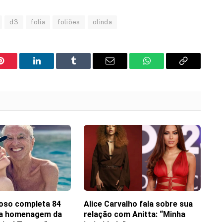
d3
folia
foliões
olinda
Pinterest
LinkedIn
Tumblr
Email
WhatsApp
Copy
Link
oso completa 84
Alice Carvalho fala sobre sua
ha homenagem da
relação com Anitta: “Minha