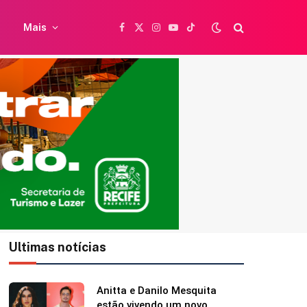
Mais
Facebook
X
Instagram
YouTube
TikTok
(Twitter)
Ultimas notícias
Caetano Veloso completa 84
anos e ganha homenagem da