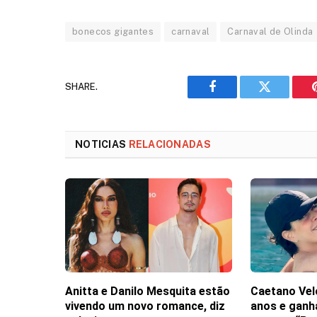
bonecos gigantes
carnaval
Carnaval de Olinda
SHARE.
Facebook
Twitter
NOTICIAS
RELACIONADAS
Anitta e Danilo Mesquita estão
Caetano Vel
vivendo um novo romance, diz
anos e gan