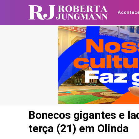
Acontec
Bonecos gigantes e la
terça (21) em Olinda
Britânica de 97 anos q
recorde mundial ao an