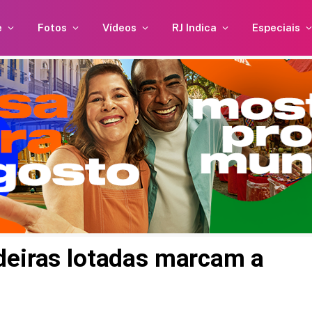
e
Fotos
Vídeos
RJ Indica
Especiais
deiras lotadas marcam a
uebra
Anitta e Danilo Mesquita
dar
estão vivendo um novo