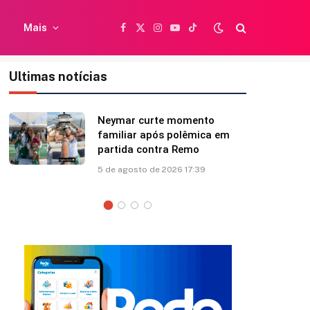
Mais
Facebook
X
Instagram
YouTube
TikTok
(Twitter)
Ultimas notícias
Shawn Mendes faz
declaração para Bruna
Marquezine: “Você mudou
minha vida”
5 de agosto de 2026 12:35