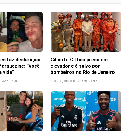
es faz declaração
Gilberto Gil fica preso em
Marquezine: “Você
elevador e é salvo por
 vida”
bombeiros no Rio de Janeiro
 2026 12:35
4 de agosto de 2026 15:47