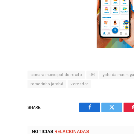
camara municipal do recife
d6
galo da madrug
romerinho jatobá
vereador
SHARE.
Facebook
Twitter
NOTICIAS
RELACIONADAS