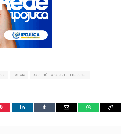
ada
noticia
patrimônio cultural imaterial
Pinterest
LinkedIn
Tumblr
Email
WhatsApp
Copy
Link